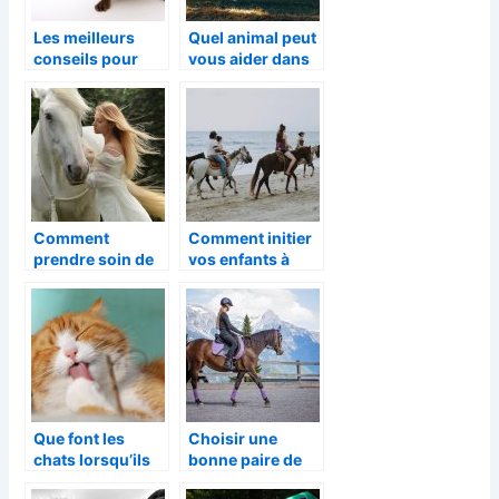
Les meilleurs
Quel animal peut
conseils pour
vous aider dans
installer
l’éducation de
parfaitement sa
vos enfants ?
souris
Comment
Comment initier
prendre soin de
vos enfants à
son cheval ?
l’amour de
l’équitation ?
Que font les
Choisir une
chats lorsqu’ils
bonne paire de
dorment ?
bottes