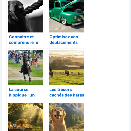
d’équitation
Connaitre et
Optimisez vos
comprendre le
déplacements
totem du singe
équestres avec
un véhicule
adapté pour les
chevaux
La course
Les trésors
hippique : un
cachés des haras
spectacle
nationaux : une
fascinant alliant
escapade pour
tradition, vitesse
petits et grands
et élégance
amoureux des
chevaux