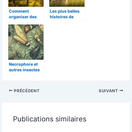
Comment
Les plus belles
organiser des
histoires de
obsèques
chiens qui
personnalisées
réchauffent le
pour votre
cœur
animal de
compagnie via le
service Au Revoir
Compagnon
Necrophore et
autres insectes
en N : Guide
complet des
especes
PRÉCÉDENT
SUIVANT
Publications similaires